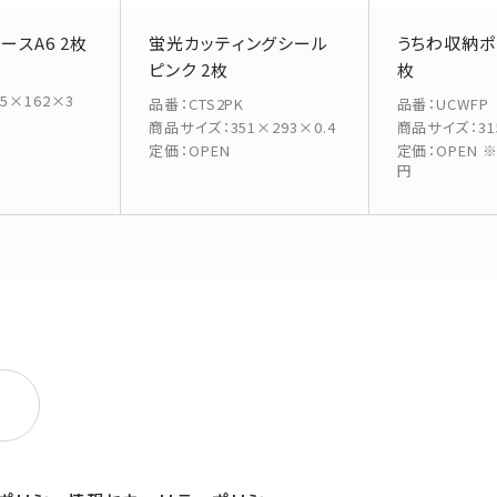
ースA6 2枚
蛍光カッティングシール
うちわ収納ポケ
ピンク 2枚
枚
15×162×3
品番
：
CTS2PK
品番
：
UCWFP
商品サイズ
：
351×293×0.4
商品サイズ
：
3
定価
：
OPEN
定価
：
OPEN 
円