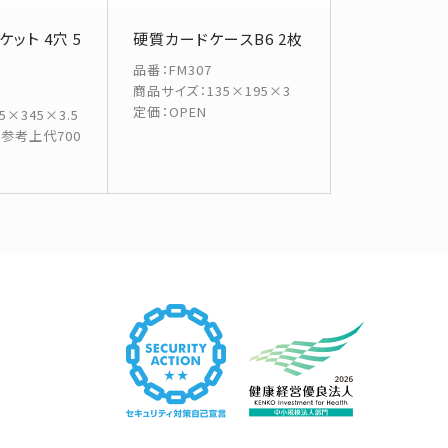
ット 4穴 5
硬質カードケースB6 2枚
品番
：
FM307
商品サイズ
：
135×195×3
定価
：
OPEN
15×345×3.5
※参考上代700