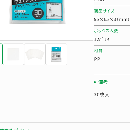
商品サイズ
95×65×3（mm
ボックス入数
12ﾊﾟｯｸ
材質
PP
備考
30枚入