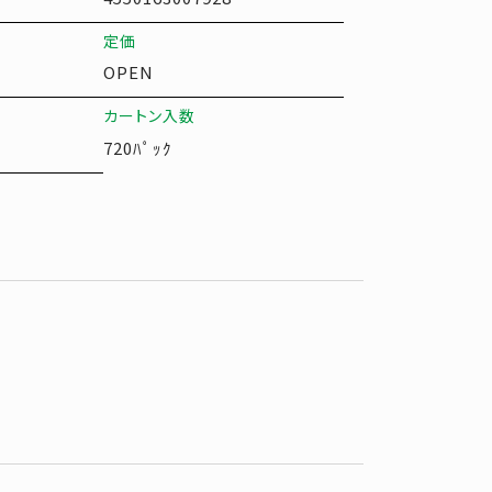
定価
）
OPEN
カートン入数
720ﾊﾟｯｸ