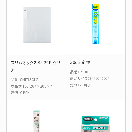
30cm定規
スリムマックスB5 20P クリ
アー
品番
：
RL30
商品サイズ
：
365×60×4
品番
：
SMFB5CLZ
定価
：
280円
商品サイズ
：
267×205×4
定価
：
OPEN