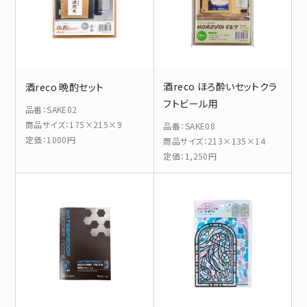
酒reco ほろ酔いセットクラ
酒reco 晩酌セット
フトビール用
品番
：
SAKE02
商品サイズ
：
175×215×9
品番
：
SAKE08
定価
：
1000円
商品サイズ
：
213×135×14
定価
：
1,250円