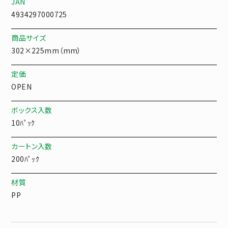
JAN
4934297000725
商品サイズ
302×225mm（mm）
定価
OPEN
ボックス入数
10ﾊﾟｯｸ
カートン入数
200ﾊﾟｯｸ
材質
PP