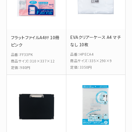
EVAクリアーケース A4 マチ
フラットファイルA4ﾀﾃ 10冊
なし 10枚
ピンク
品番
：
HPECA4
品番
：
FF33PK
商品サイズ
：
335×290×9
商品サイズ
：
310×337×12
定価
：
3350円
定価
：
980円