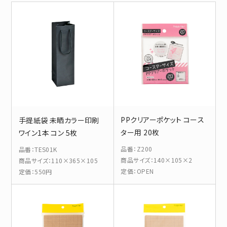
PPクリアーポケット コース
手提紙袋 未晒カラー印刷
ター用 20枚
ワイン1本 コン 5枚
品番
：
Z200
品番
：
TES01K
商品サイズ
：
140×105×2
商品サイズ
：
110×365×105
定価
：
OPEN
定価
：
550円