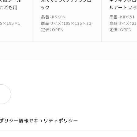
 こども用
ック
ルアート い
の
品番
：
KSK06
品番
：
KIDS51
75×185×1
商品サイズ
：
195×135×32
商品サイズ
：
2
定価
：
OPEN
定価
：
OPEN
ポリシー
情報セキュリティポリシー