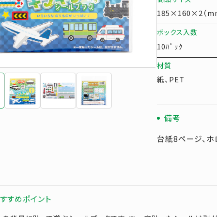
185×160×2（m
ボックス入数
10ﾊﾟｯｸ
材質
紙、PET
備考
台紙8ページ、ホ
すすめポイント