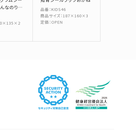
ろんなのりも
品番
：
KIDS46
商品サイズ
：
187×160×3
定価
：
OPEN
10×135×2