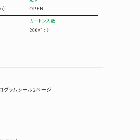
m）
OPEN
カートン入数
200ﾊﾟｯｸ
ログラムシール2ページ