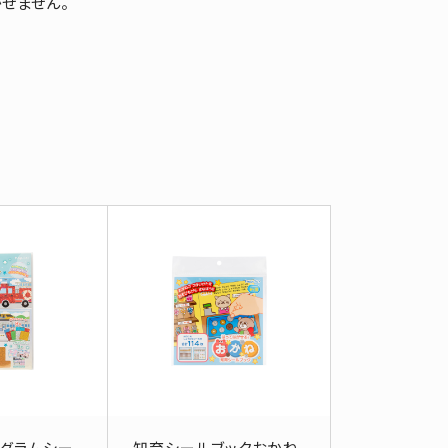
せません。
グラムシー
知育シールブックおかね