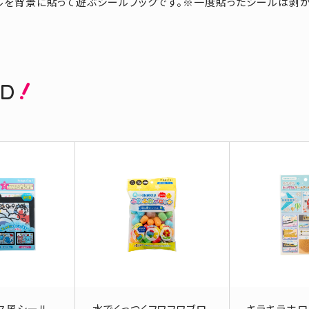
ルを背景に貼って遊ぶシールブックです。※一度貼ったシールは剥が
ED
ス風シール
水でくっつくフワフワブロ
キラキラホロ