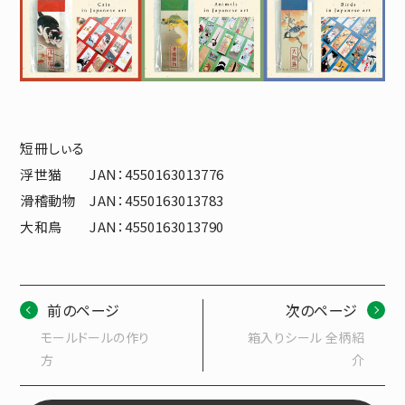
短冊しぃる
浮世猫 JAN：4550163013776
滑稽動物 JAN：4550163013783
大和鳥 JAN：4550163013790
前のページ
次のページ
モールドールの作り
箱入りシール 全柄紹
方
介