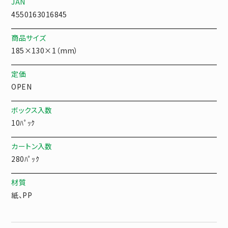
JAN
4550163016845
商品サイズ
185×130×1（mm）
定価
OPEN
ボックス入数
10ﾊﾟｯｸ
カートン入数
280ﾊﾟｯｸ
材質
紙、PP