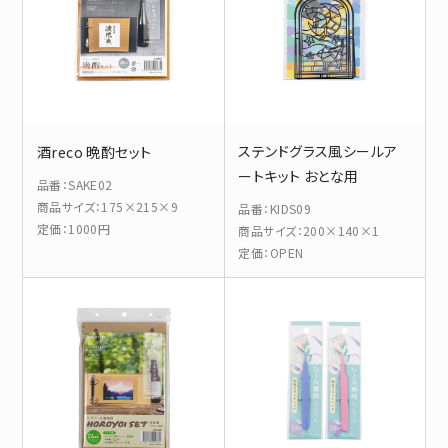
ステンドグラス風シールア
酒reco 晩酌セット
ートキット おとな用
品番
：
SAKE02
商品サイズ
：
175×215×9
品番
：
KIDS09
定価
：
1000円
商品サイズ
：
200×140×1
定価
：
OPEN