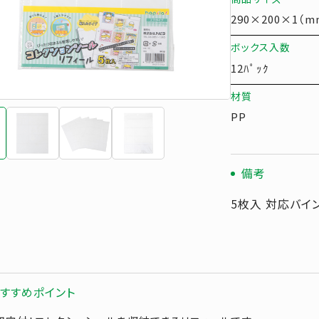
290×200×1（m
ボックス入数
12ﾊﾟｯｸ
材質
PP
備考
5枚入 対応バイ
すすめポイント