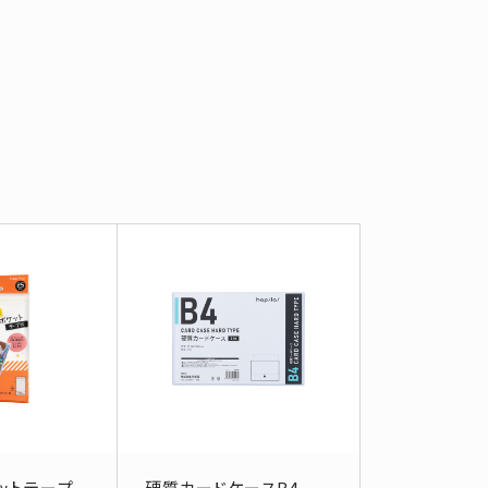
ットテープ
硬質カードケースB4