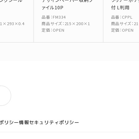
ァイル10P
付 L判用
品番
：
FM334
品番
：
CPPL
51×293×0.4
商品サイズ
：
215×200×1
商品サイズ
：
2
定価
：
OPEN
定価
：
OPEN
ポリシー
情報セキュリティポリシー