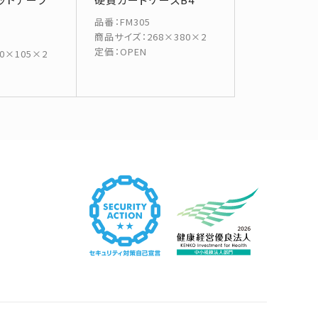
品番
：
FM305
商品サイズ
：
268×380×2
定価
：
OPEN
10×105×2