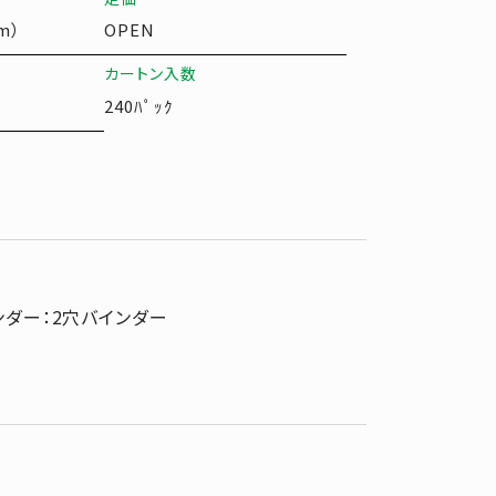
m）
OPEN
カートン入数
240ﾊﾟｯｸ
ンダー：2穴バインダー