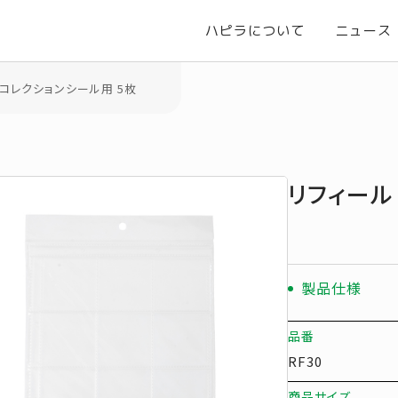
ハピラについて
ニュース
 コレクションシール用 5枚
リフィール
製品仕様
品番
RF30
商品サイズ