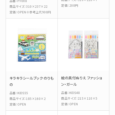
品番
：
PF008
定価
：
200円
商品サイズ
：
310×237×22
定価
：
OPEN※参考上代900円
絵の具付ぬりえ ファッショ
キラキラシールブック のりも
ン・ガール
の
品番
：
KIDS48
品番
：
KIDS55
商品サイズ
：
215×110×5
商品サイズ
：
185×160×2
定価
：
OPEN
定価
：
OPEN