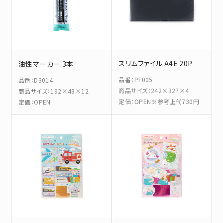
スリムファイル A4E 20P
油性マーカー 3本
品番
：
PF005
品番
：
D3014
商品サイズ
：
242×327×4
商品サイズ
：
192×48×12
定価
：
OPEN※参考上代730円
定価
：
OPEN