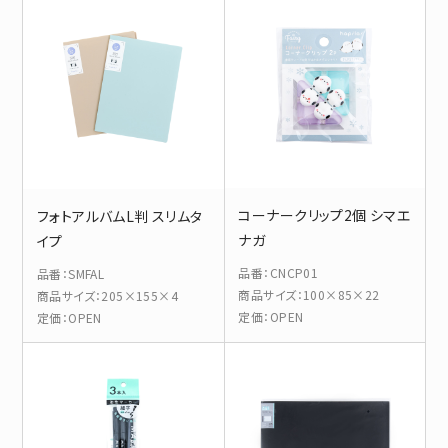
コーナークリップ2個 シマエ
フォトアルバムL判 スリムタ
ナガ
イプ
品番
：
CNCP01
品番
：
SMFAL
商品サイズ
：
100×85×22
商品サイズ
：
205×155×4
定価
：
OPEN
定価
：
OPEN