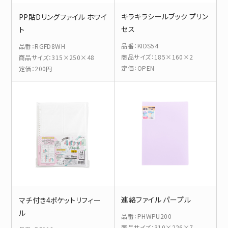
キラキラシールブック プリン
PP貼Dリングファイル ホワイ
セス
ト
品番
：
KIDS54
品番
：
RGFD8WH
商品サイズ
：
185×160×2
商品サイズ
：
315×250×48
定価
：
OPEN
定価
：
200円
連絡ファイル パープル
マチ付き4ポケットリフィー
ル
品番
：
PHWPU200
商品サイズ
：
310×226×7