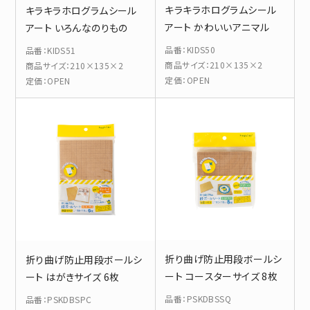
キラキラホログラムシール
キラキラホログラムシール
アート かわいいアニマル
アート いろんなのりもの
品番
：
KIDS50
品番
：
KIDS51
商品サイズ
：
210×135×2
商品サイズ
：
210×135×2
定価
：
OPEN
定価
：
OPEN
折り曲げ防止用段ボールシ
折り曲げ防止用段ボールシ
ート コースターサイズ 8枚
ート はがきサイズ 6枚
品番
：
PSKDBSSQ
品番
：
PSKDBSPC