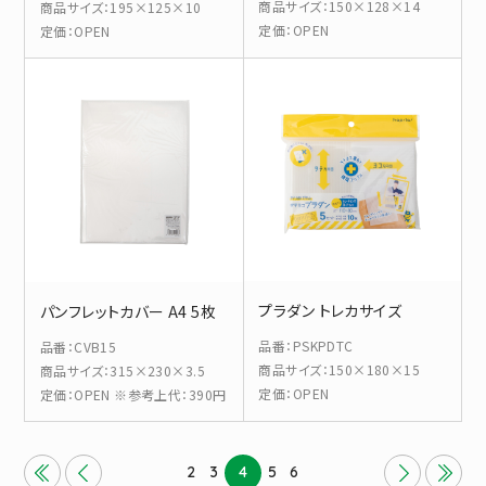
商品サイズ
：
150×128×14
商品サイズ
：
195×125×10
定価
：
OPEN
定価
：
OPEN
プラダン トレカサイズ
パンフレットカバー A4 5枚
品番
：
PSKPDTC
品番
：
CVB15
商品サイズ
：
150×180×15
商品サイズ
：
315×230×3.5
定価
：
OPEN
定価
：
OPEN ※参考上代：390円
2
3
4
5
6