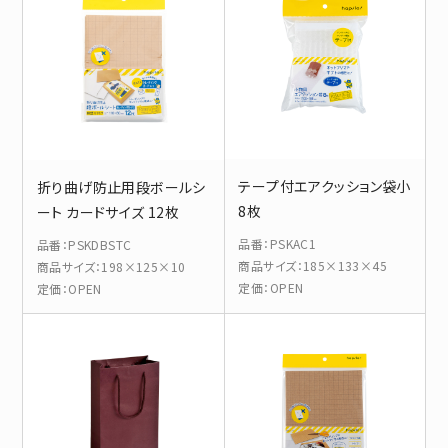
テープ付エアクッション袋小
折り曲げ防止用段ボールシ
8枚
ート カードサイズ 12枚
品番
：
PSKAC1
品番
：
PSKDBSTC
商品サイズ
：
185×133×45
商品サイズ
：
198×125×10
定価
：
OPEN
定価
：
OPEN