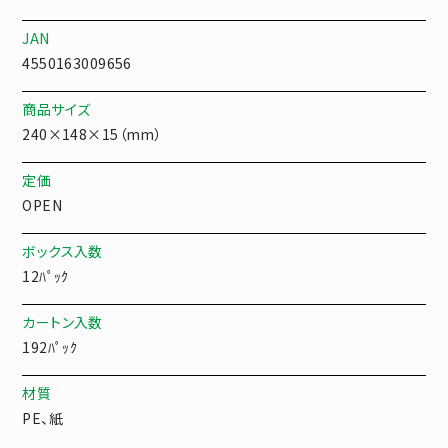
JAN
4550163009656
商品サイズ
240×148×15（mm）
定価
OPEN
ボックス入数
12ﾊﾟｯｸ
カートン入数
192ﾊﾟｯｸ
材質
PE、紙