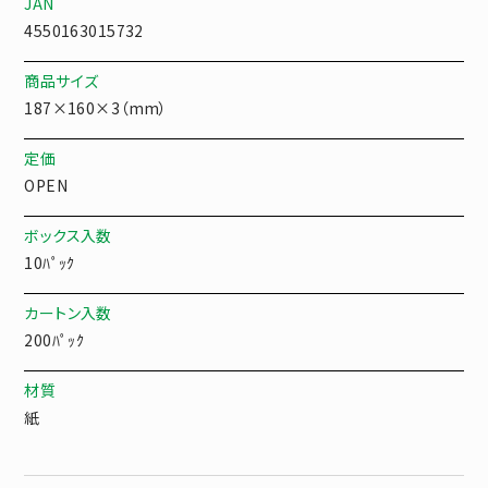
JAN
4550163015732
商品サイズ
187×160×3（mm）
定価
OPEN
ボックス入数
10ﾊﾟｯｸ
カートン入数
200ﾊﾟｯｸ
材質
紙