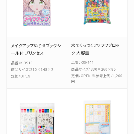
水でくっつくフワフワブロッ
メイクアップぬりえブックシ
ク 大容量
ール付 プリンセス
品番
：
KSK901
品番
：
KIDS10
商品サイズ
：
330×260×85
商品サイズ
：
210×148×2
定価
：
OPEN ※参考上代：1,200
定価
：
OPEN
円